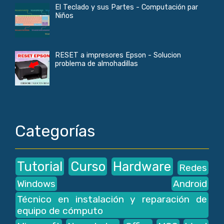
El Teclado y sus Partes - Computación par
Niños
RESET a impresores Epson - Solucion
problema de almohadillas
Categorías
Tutorial
Curso
Hardware
Redes
Windows
Android
Técnico en instalación y reparación de
equipo de cómputo