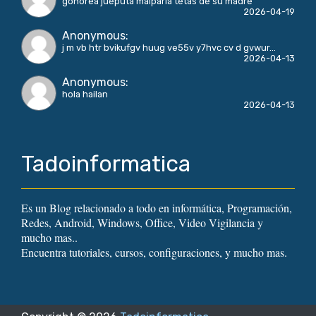
gonorea jueputa malparia tetas de su madre
2026-04-19
Anonymous
:
j m vb htr bvikufgv huug ve55v y7hvc cv d gvwur...
2026-04-13
Anonymous
:
hola hailan
2026-04-13
Tadoinformatica
Es un Blog relacionado a todo en informática, Programación,
Redes, Android, Windows, Office, Video Vigilancia y
mucho mas..
Encuentra tutoriales, cursos, configuraciones, y mucho mas.