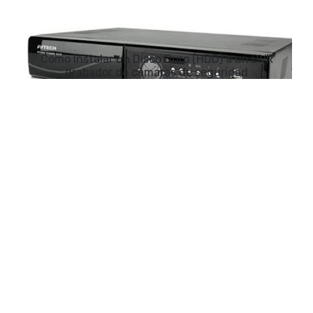
Como Instalar un Disco Duro (HDD) a un DVR
grabador de cámaras de seguridad