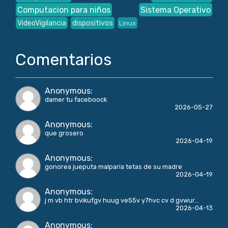
Computacion para niños
Sistema Operativo
VideoVigilancia
dispositivos
Linux
Comentarios
Anonymous
:
damer tu faceboock
2026-05-27
Anonymous
:
que grosero
2026-04-19
Anonymous
:
gonorea jueputa malparia tetas de su madre
2026-04-19
Anonymous
:
j m vb htr bvikufgv huug ve55v y7hvc cv d gvwur...
2026-04-13
Anonymous
: