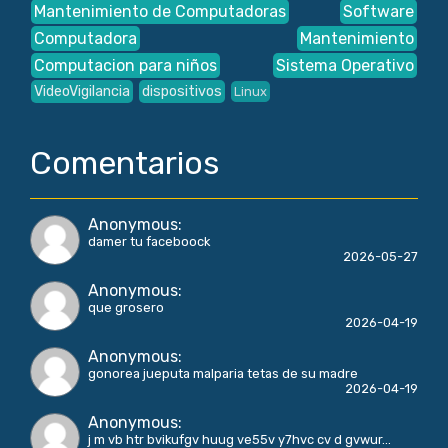
Mantenimiento de Computadoras
Software
Computadora
Mantenimiento
Computacion para niños
Sistema Operativo
VideoVigilancia
dispositivos
Linux
Comentarios
Anonymous
:
damer tu faceboock
2026-05-27
Anonymous
:
que grosero
2026-04-19
Anonymous
:
gonorea jueputa malparia tetas de su madre
2026-04-19
Anonymous
:
j m vb htr bvikufgv huug ve55v y7hvc cv d gvwur...