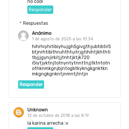
no cool
Responder
Respuestas
Anónimo
1 de agosto de 2025 a las 10:34
hihrhiyhitibiyhujgh5givgthjubtibtir5
btjnrhtibithruhthtuitrjgtihihtjkhthti
tbjjjgynjirkitjjtnhtjktjk720
i5iytjyktnjtotnyntytnnttnjjtktntotn
othknmkgnjbjntogbtkykngkgnktkn
mkgngkgnkntjnmntjtntjn
Responder
Unknown
12 de octubre de 2018 a las 8:19
la karina arrecha :v