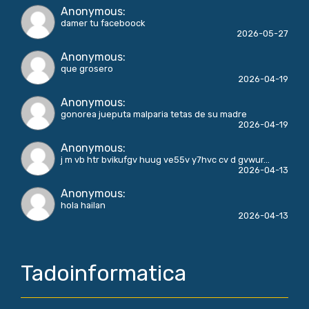
Anonymous
:
damer tu faceboock
2026-05-27
Anonymous
:
que grosero
2026-04-19
Anonymous
:
gonorea jueputa malparia tetas de su madre
2026-04-19
Anonymous
:
j m vb htr bvikufgv huug ve55v y7hvc cv d gvwur...
2026-04-13
Anonymous
:
hola hailan
2026-04-13
Tadoinformatica