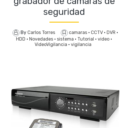
grabador de cámaras de
seguridad
By
Carlos Torres
camaras
·
CCTV
·
DVR
·
HDD
·
Novedades
·
sistema
·
Tutorial
·
video
·
VideoVigilancia
·
vigilancia