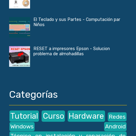
El Teclado y sus Partes - Computación par
Niños
RESET a impresores Epson - Solucion
problema de almohadillas
Categorías
Tutorial
Curso
Hardware
Redes
Windows
Android
Técnico en instalación y reparación de