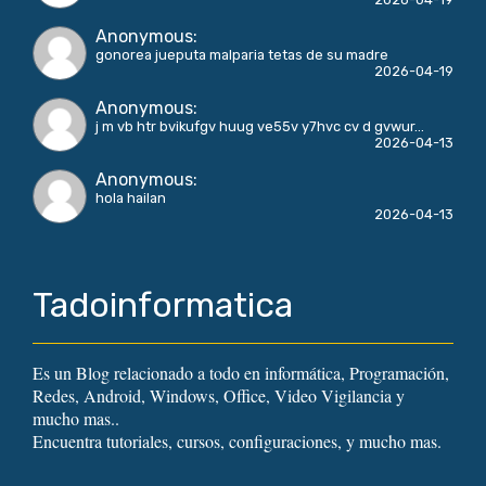
Anonymous
:
gonorea jueputa malparia tetas de su madre
2026-04-19
Anonymous
:
j m vb htr bvikufgv huug ve55v y7hvc cv d gvwur...
2026-04-13
Anonymous
:
hola hailan
2026-04-13
Tadoinformatica
Es un Blog relacionado a todo en informática, Programación,
Redes, Android, Windows, Office, Video Vigilancia y
mucho mas..
Encuentra tutoriales, cursos, configuraciones, y mucho mas.