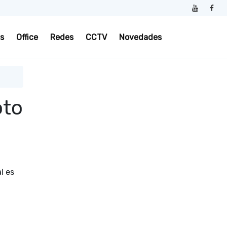
s
Office
Redes
CCTV
Novedades
oto
l es