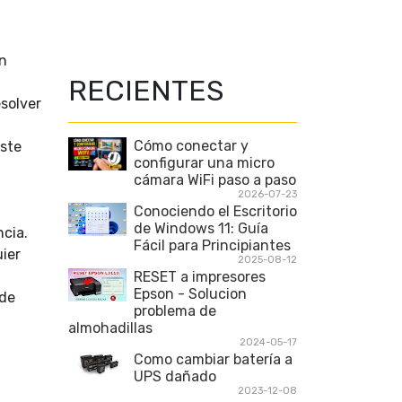
ún
RECIENTES
solver
Cómo conectar y
este
configurar una micro
cámara WiFi paso a paso
2026-07-23
Conociendo el Escritorio
de Windows 11: Guía
ncia.
Fácil para Principiantes
uier
2025-08-12
RESET a impresores
Epson - Solucion
 de
problema de
almohadillas
2024-05-17
Como cambiar batería a
UPS dañado
2023-12-08