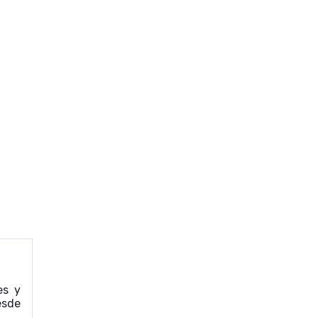
es y
esde