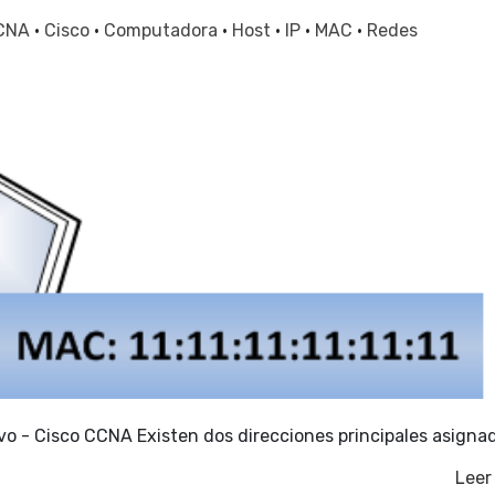
CNA
·
Cisco
·
Computadora
·
Host
·
IP
·
MAC
·
Redes
ivo - Cisco CCNA Existen dos direcciones principales asigna
Leer