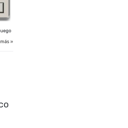
 luego
 más »
sco