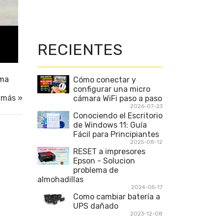
RECIENTES
sma
Cómo conectar y
configurar una micro
 más »
cámara WiFi paso a paso
2026-07-23
Conociendo el Escritorio
de Windows 11: Guía
Fácil para Principiantes
2025-08-12
RESET a impresores
Epson - Solucion
problema de
almohadillas
2024-05-17
Como cambiar batería a
UPS dañado
2023-12-08