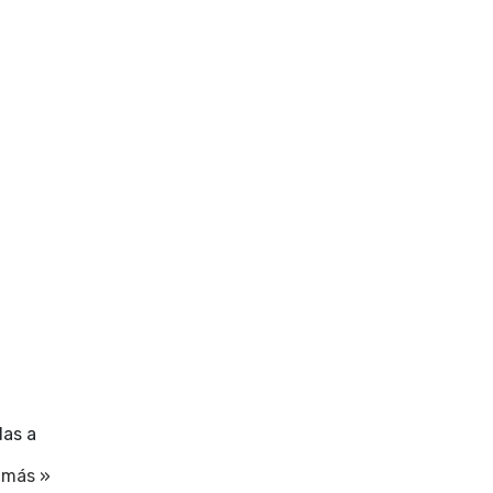
das a
 más »