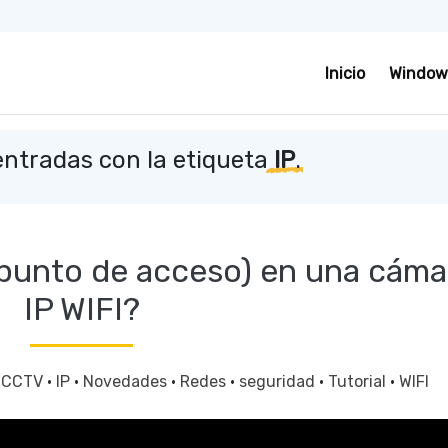
Inicio
Window
ntradas con la etiqueta
IP
.
(punto de acceso) en una cáma
IP WIFI?
·
CCTV
·
IP
·
Novedades
·
Redes
·
seguridad
·
Tutorial
·
WIFI