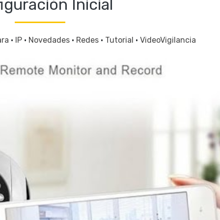
iguración Inicial
ara
·
IP
·
Novedades
·
Redes
·
Tutorial
·
VideoVigilancia