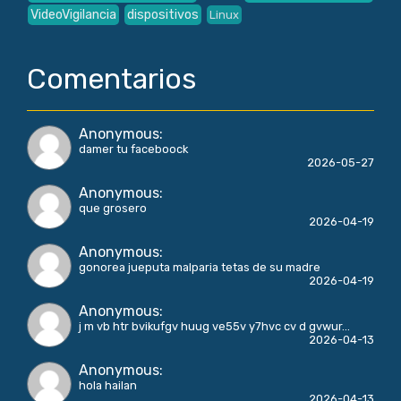
VideoVigilancia
dispositivos
Linux
Comentarios
Anonymous
:
damer tu faceboock
2026-05-27
Anonymous
:
que grosero
2026-04-19
Anonymous
:
gonorea jueputa malparia tetas de su madre
2026-04-19
Anonymous
:
j m vb htr bvikufgv huug ve55v y7hvc cv d gvwur...
2026-04-13
Anonymous
:
hola hailan
2026-04-13