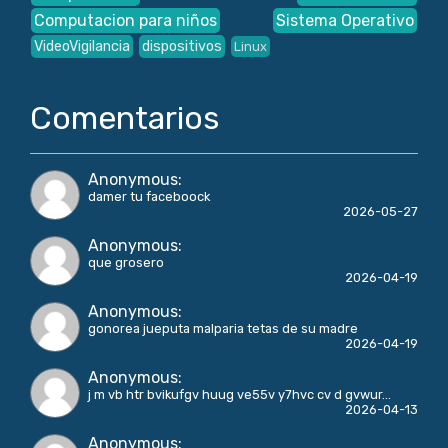
Computacion para niños
Sistema Operativo
VideoVigilancia
dispositivos
Linux
Comentarios
Anonymous
:
damer tu faceboock
2026-05-27
Anonymous
:
que grosero
2026-04-19
Anonymous
:
gonorea jueputa malparia tetas de su madre
2026-04-19
Anonymous
:
j m vb htr bvikufgv huug ve55v y7hvc cv d gvwur...
2026-04-13
Anonymous
: